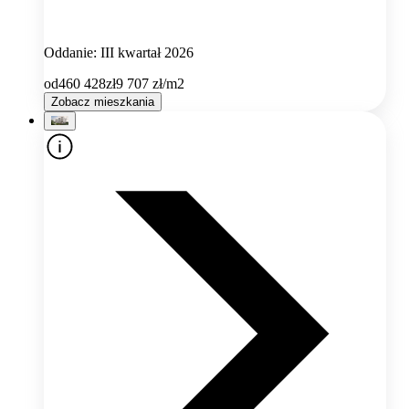
Oddanie: III kwartał 2026
od
460 428
zł
9 707
zł/m2
Zobacz mieszkania