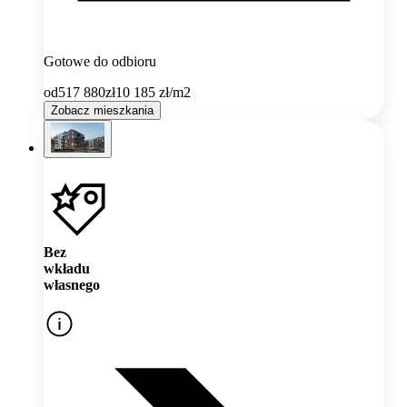
Gotowe do odbioru
od
517 880
zł
10 185
zł/m2
Zobacz mieszkania
Bez
wkładu
własnego