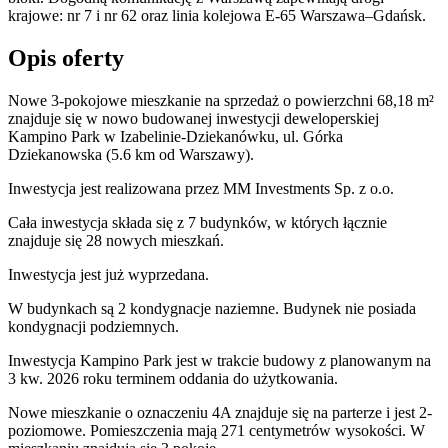
krajowe: nr 7 i nr 62 oraz linia kolejowa E-65 Warszawa–Gdańsk.
Opis oferty
Nowe 3-pokojowe mieszkanie na sprzedaż o powierzchni 68,18 m²
znajduje się w nowo
budowanej
inwestycji deweloperskiej
Kampino Park
w Izabelinie-Dziekanówku
,
ul. Górka
Dziekanowska
(5.6 km od Warszawy).
Inwestycja
jest realizowana
przez
MM Investments Sp. z o.o.
Cała inwestycja składa się z
7
budynków
,
w których
łącznie
znajduje się 28 nowych mieszkań.
Inwestycja jest już wyprzedana.
W budynkach są 2 kondygnacje naziemne
. Budynek nie posiada
kondygnacji podziemnych.
Inwestycja Kampino Park jest w trakcie budowy z planowanym na
3 kw. 2026 roku terminem oddania do użytkowania
.
Nowe mieszkanie
o oznaczeniu
4A
znajduje się na parterze
i jest
2
-
poziomow
e
. Pomieszczenia mają
271
centymetrów wysokości. W