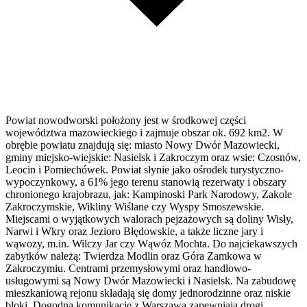
Powiat nowodworski położony jest w środkowej części
województwa mazowieckiego i zajmuje obszar ok. 692 km2. W
obrębie powiatu znajdują się: miasto Nowy Dwór Mazowiecki,
gminy miejsko-wiejskie: Nasielsk i Zakroczym oraz wsie: Czosnów,
Leocin i Pomiechówek. Powiat słynie jako ośrodek turystyczno-
wypoczynkowy, a 61% jego terenu stanowią rezerwaty i obszary
chronionego krajobrazu, jak: Kampinoski Park Narodowy, Zakole
Zakroczymskie, Wikliny Wiślane czy Wyspy Smoszewskie.
Miejscami o wyjątkowych walorach pejzażowych są doliny Wisły,
Narwi i Wkry oraz Jezioro Błędowskie, a także liczne jary i
wąwozy, m.in. Wilczy Jar czy Wąwóz Mochta. Do najciekawszych
zabytków należą: Twierdza Modlin oraz Góra Zamkowa w
Zakroczymiu. Centrami przemysłowymi oraz handlowo-
usługowymi są Nowy Dwór Mazowiecki i Nasielsk. Na zabudowę
mieszkaniową rejonu składają się domy jednorodzinne oraz niskie
bloki. Dogodną komunikację z Warszawą zapewniają drogi