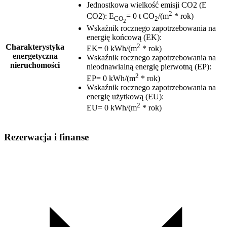
Jednostkowa wielkość emisji CO2 (E
2
CO2)
:
E
= 0 t CO
/(m
* rok)
CO
2
2
Wskaźnik rocznego zapotrzebowania na
energię końcową (EK)
:
2
Charakterystyka
EK= 0 kWh/(m
* rok)
energetyczna
Wskaźnik rocznego zapotrzebowania na
nieruchomości
nieodnawialną energię pierwotną (EP)
:
2
EP= 0 kWh/(m
* rok)
Wskaźnik rocznego zapotrzebowania na
energię użytkową (EU)
:
2
EU= 0 kWh/(m
* rok)
Rezerwacja i finanse