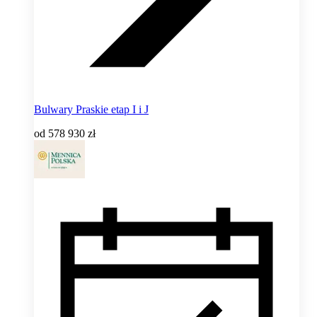
Bulwary Praskie etap I i J
od
578 930 zł