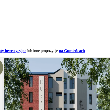
ty inwestycyjne
lub inne propozycje
na Gumieńcach