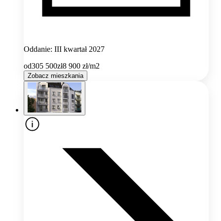
Oddanie: III kwartał 2027
od
305 500
zł
8 900
zł/m2
Zobacz mieszkania