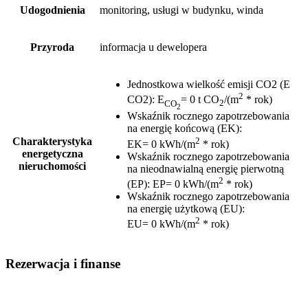
Udogodnienia
monitoring, usługi w budynku, winda
Przyroda
informacja u dewelopera
Jednostkowa wielkość emisji CO2 (E
2
CO2)
:
E
= 0 t CO
/(m
* rok)
CO
2
2
Wskaźnik rocznego zapotrzebowania
na energię końcową (EK)
:
2
Charakterystyka
EK= 0 kWh/(m
* rok)
energetyczna
Wskaźnik rocznego zapotrzebowania
nieruchomości
na nieodnawialną energię pierwotną
2
(EP)
:
EP= 0 kWh/(m
* rok)
Wskaźnik rocznego zapotrzebowania
na energię użytkową (EU)
:
2
EU= 0 kWh/(m
* rok)
Rezerwacja i finanse