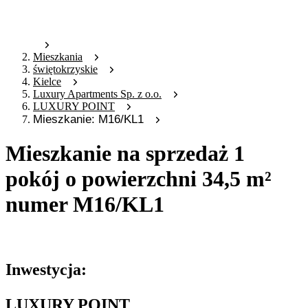
Mieszkania
świętokrzyskie
Kielce
Luxury Apartments Sp. z o.o.
LUXURY POINT
Mieszkanie: M16/KL1
Mieszkanie na sprzedaż 1
pokój o powierzchni 34,5 m²
numer M16/KL1
Oferta nieaktywna
Inwestycja:
LUXURY POINT