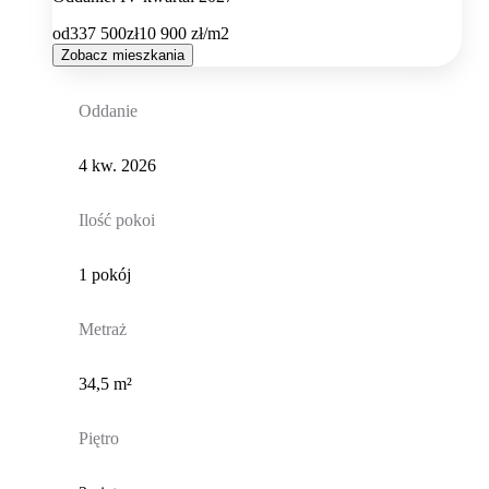
od
337 500
zł
10 900
zł/m2
Zobacz mieszkania
Oddanie
4 kw. 2026
Ilość pokoi
1 pokój
Metraż
34,5 m²
Piętro