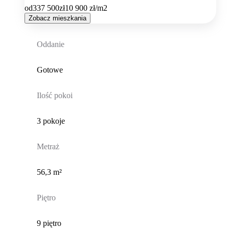
od
337 500
zł
10 900
zł/m2
Zobacz mieszkania
Oddanie
Gotowe
Ilość pokoi
3 pokoje
Metraż
56,3 m²
Piętro
9 piętro