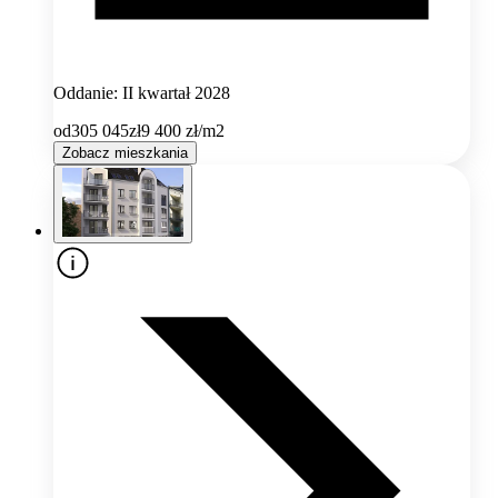
Oddanie: II kwartał 2028
od
305 045
zł
9 400
zł/m2
Zobacz mieszkania