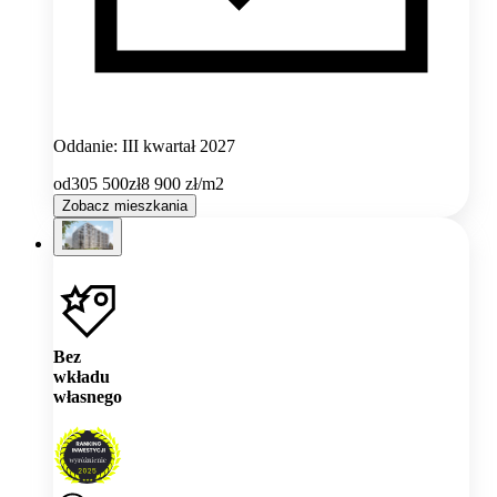
Oddanie: III kwartał 2027
od
305 500
zł
8 900
zł/m2
Zobacz mieszkania
Bez
wkładu
własnego