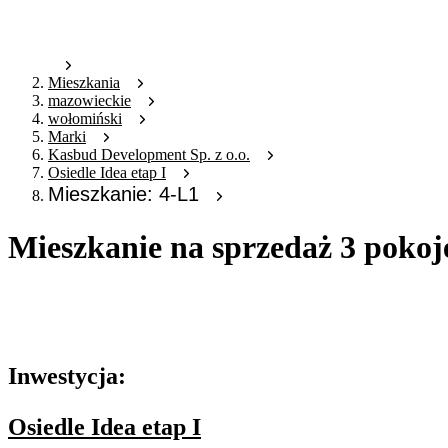
Mieszkania
mazowieckie
wołomiński
Marki
Kasbud Development Sp. z o.o.
Osiedle Idea etap I
Mieszkanie: 4-L1
Mieszkanie na sprzedaż 3 pokoj
Oferta archiwalna
Oferta nieaktywna
Inwestycja:
Osiedle Idea etap I