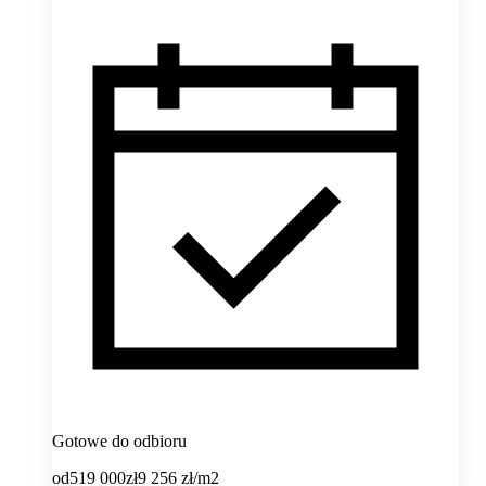
Gotowe do odbioru
od
519 000
zł
9 256
zł/m2