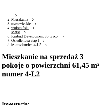
Mieszkania
mazowieckie
wołomiński
Marki
Kasbud Development Sp. z o.o.
Osiedle Idea etap I
Mieszkanie: 4-L2
Mieszkanie na sprzedaż 3
pokoje o powierzchni 61,45 m²
numer 4-L2
Oferta archiwalna
Oferta nieaktywna
Inwestycja: