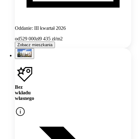
Oddanie: III kwartał 2026
od
529 000
zł
9 435
zł/m2
Zobacz mieszkania
Bez
wkładu
własnego