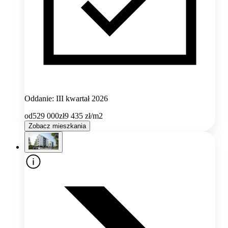
Oddanie: III kwartał 2026
od
529 000
zł
9 435
zł/m2
Zobacz mieszkania