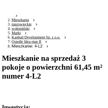
Mieszkania
mazowieckie
wołomiński
Marki
Kasbud Development Sp. z o.o.
Osiedle Idea etap II
Mieszkanie: 4-L2
Mieszkanie na sprzedaż 3
pokoje o powierzchni 61,45 m²
numer 4-L2
Oferta archiwalna
Oferta nieaktywna
Inwestycja: