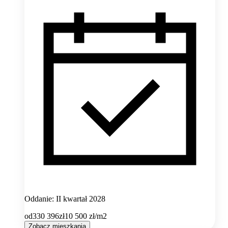
Oddanie: II kwartał 2028
od
330 396
zł
10 500
zł/m2
Zobacz mieszkania