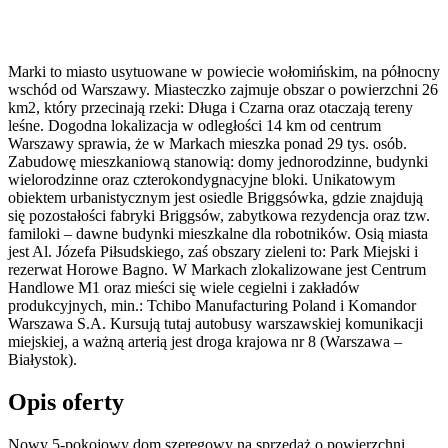
Marki to miasto usytuowane w powiecie wołomińskim, na północny
wschód od Warszawy. Miasteczko zajmuje obszar o powierzchni 26
km2, który przecinają rzeki: Długa i Czarna oraz otaczają tereny
leśne. Dogodna lokalizacja w odległości 14 km od centrum
Warszawy sprawia, że w Markach mieszka ponad 29 tys. osób.
Zabudowę mieszkaniową stanowią: domy jednorodzinne, budynki
wielorodzinne oraz czterokondygnacyjne bloki. Unikatowym
obiektem urbanistycznym jest osiedle Briggsówka, gdzie znajdują
się pozostałości fabryki Briggsów, zabytkowa rezydencja oraz tzw.
familoki – dawne budynki mieszkalne dla robotników. Osią miasta
jest Al. Józefa Piłsudskiego, zaś obszary zieleni to: Park Miejski i
rezerwat Horowe Bagno. W Markach zlokalizowane jest Centrum
Handlowe M1 oraz mieści się wiele cegielni i zakładów
produkcyjnych, min.: Tchibo Manufacturing Poland i Komandor
Warszawa S.A. Kursują tutaj autobusy warszawskiej komunikacji
miejskiej, a ważną arterią jest droga krajowa nr 8 (Warszawa –
Białystok).
Opis oferty
Nowy 5-pokojowy dom szeregowy na sprzedaż o powierzchni