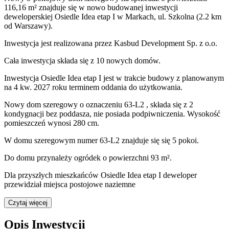
116,16 m²
znajduje się w nowo
budowanej
inwestycji
deweloperskiej
Osiedle Idea etap I
w Markach
,
ul. Szkolna
(2.2 km
od Warszawy).
Inwestycja
jest realizowana
przez
Kasbud Development Sp. z o.o.
Cała inwestycja składa się z
10
nowych domów.
Inwestycja Osiedle Idea etap I jest w trakcie budowy z planowanym
na 4 kw. 2027 roku terminem oddania do użytkowania
.
Nowy dom
szeregowy
o oznaczeniu
63-L2
,
składa się z 2
kondygnacji
bez poddasza
,
nie posiada podpiwniczenia
. Wysokość
pomieszczeń wynosi
280
cm.
W domu
szeregowym
numer
63-L2
znajduje się
się
5
pokoi
.
Do domu
przynależy
ogródek o powierzchni 93 m²
.
Dla przyszłych mieszkańców Osiedle Idea etap I deweloper
przewidział
miejsca postojowe naziemne
Czytaj więcej
Opis Inwestycji