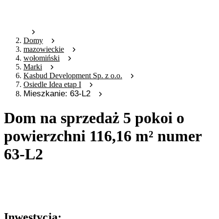
Domy
mazowieckie
wołomiński
Marki
Kasbud Development Sp. z o.o.
Osiedle Idea etap I
Mieszkanie: 63-L2
Dom na sprzedaż 5 pokoi o
powierzchni 116,16 m² numer
63-L2
Oferta archiwalna
Oferta nieaktywna
Inwestycja: