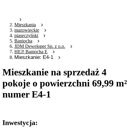
Mieszkania
mazowieckie
piaseczyński
Baniocha
JDM Deweloper Sp. z o.o.
HEJ! Baniocha E
Mieszkanie: E4-1
Mieszkanie na sprzedaż 4
pokoje o powierzchni 69,99 m²
numer E4-1
Oferta archiwalna
Inwestycja: