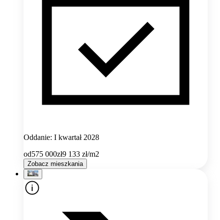
Oddanie: I kwartał 2028
od
575 000
zł
9 133
zł/m2
Zobacz mieszkania