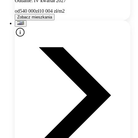
Oddanie: IV kwartał 2027
od
540 000
zł
10 004
zł/m2
Zobacz mieszkania