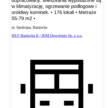
dopracowany. Mieszkania wyposażone są
w klimatyzację, ogrzewanie podłogowe i
urokliwy kominek. • 176 lokali • Metraże
55-79 m2 •
ul. Spokojna, Baniocha
HEJ! Baniocha K | JDM Deweloper Sp. z o.o.