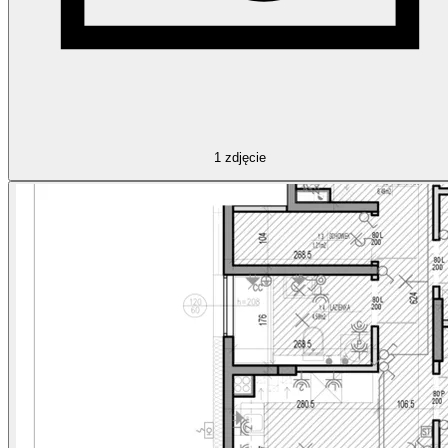
1
zdjęcie