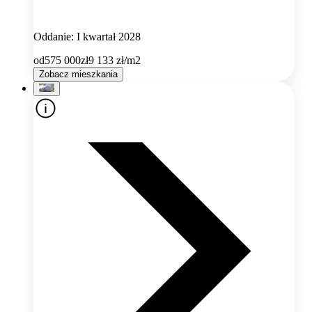
Oddanie: I kwartał 2028
od
575 000
zł
9 133
zł/m2
Zobacz mieszkania