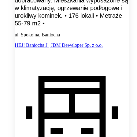
dopracowany. Mieszkania wyposażone są
w klimatyzację, ogrzewanie podłogowe i
urokliwy kominek. • 176 lokali • Metraże
55-79 m2 •
ul. Spokojna, Baniocha
HEJ! Baniocha J | JDM Deweloper Sp. z o.o.