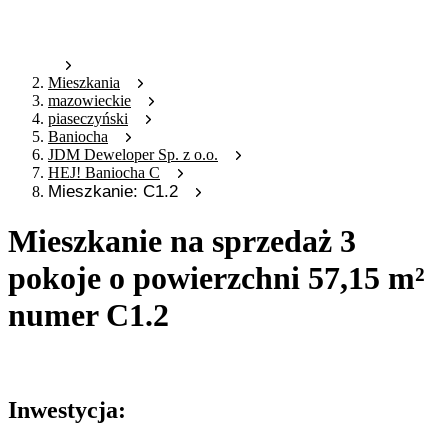
Mieszkania
mazowieckie
piaseczyński
Baniocha
JDM Deweloper Sp. z o.o.
HEJ! Baniocha C
Mieszkanie: C1.2
Mieszkanie na sprzedaż 3
pokoje o powierzchni 57,15 m²
numer C1.2
Oferta archiwalna
Inwestycja: