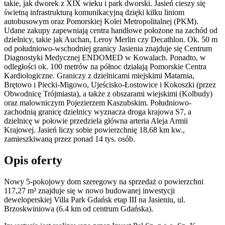
takie, jak dworek z XIX wieku i park dworski. Jasień cieszy się
świetną infrastrukturą komunikacyjną dzięki kilku liniom
autobusowym oraz Pomorskiej Kolei Metropolitalnej (PKM).
Udane zakupy zapewniają centra handlowe położone na zachód od
dzielnicy, takie jak Auchan, Leroy Merlin czy Decathlon. Ok. 50 m
od południowo-wschodniej granicy Jasienia znajduje się Centrum
Diagnostyki Medycznej ENDOMED w Kowalach. Ponadto, w
odległości ok. 100 metrów na północ działają Pomorskie Centra
Kardiologiczne. Graniczy z dzielnicami miejskimi Matarnia,
Brętowo i Piecki-Migowo, Ujeścisko-Łostowice i Kokoszki (przez
Obwodnicę Trójmiasta), a także z obszarami wiejskimi (Kolbudy)
oraz malowniczym Pojezierzem Kaszubskim. Południowo-
zachodnią granicę dzielnicy wyznacza droga krajowa S7, a
dzielnicę w połowie przedziela główna arteria Aleja Armii
Krajowej. Jasień liczy sobie powierzchnię 18,68 km kw.,
zamieszkiwaną przez ponad 14 tys. osób.
Opis oferty
Nowy 5-pokojowy dom szeregowy na sprzedaż o powierzchni
117,27 m²
znajduje się w nowo
budowanej
inwestycji
deweloperskiej
Villa Park Gdańsk etap III
na Jasieniu
,
ul.
Brzoskwiniowa
(6.4 km od centrum Gdańska).