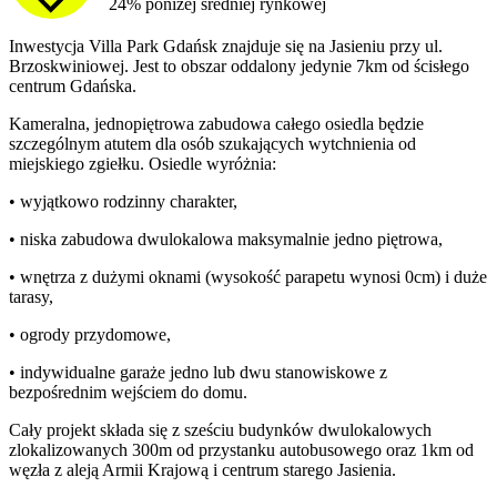
24% poniżej średniej rynkowej
Inwestycja Villa Park Gdańsk znajduje się na Jasieniu przy ul.
Brzoskwiniowej. Jest to obszar oddalony jedynie 7km od ścisłego
centrum Gdańska.
Kameralna, jednopiętrowa zabudowa całego osiedla będzie
szczególnym atutem dla osób szukających wytchnienia od
miejskiego zgiełku. Osiedle wyróżnia:
• wyjątkowo rodzinny charakter,
• niska zabudowa dwulokalowa maksymalnie jedno piętrowa,
• wnętrza z dużymi oknami (wysokość parapetu wynosi 0cm) i duże
tarasy,
• ogrody przydomowe,
• indywidualne garaże jedno lub dwu stanowiskowe z
bezpośrednim wejściem do domu.
Cały projekt składa się z sześciu budynków dwulokalowych
zlokalizowanych 300m od przystanku autobusowego oraz 1km od
węzła z aleją Armii Krajową i centrum starego Jasienia.