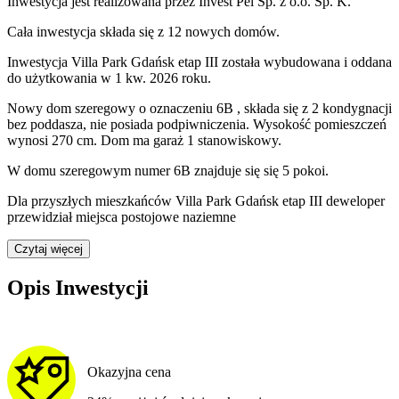
Inwestycja
jest realizowana
przez
Invest Pel Sp. z o.o. Sp. K.
Cała inwestycja składa się z
12
nowych domów.
Inwestycja Villa Park Gdańsk etap III została wybudowana i oddana
do użytkowania w 1 kw. 2026 roku
.
Nowy dom
szeregowy
o oznaczeniu
6B
,
składa się z 2 kondygnacji
bez poddasza
,
nie posiada podpiwniczenia
. Wysokość pomieszczeń
wynosi
270
cm.
Dom ma garaż 1 stanowiskowy.
W domu
szeregowym
numer
6B
znajduje się
się
5
pokoi
.
Dla przyszłych mieszkańców Villa Park Gdańsk etap III deweloper
przewidział
miejsca postojowe naziemne
Czytaj więcej
Opis Inwestycji
Okazyjna cena