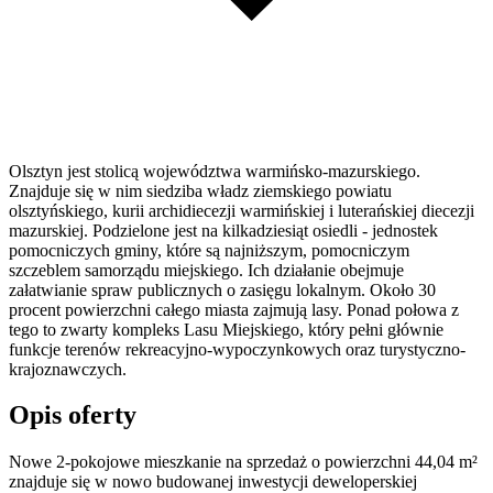
Olsztyn jest stolicą województwa warmińsko-mazurskiego.
Znajduje się w nim siedziba władz ziemskiego powiatu
olsztyńskiego, kurii archidiecezji warmińskiej i luterańskiej diecezji
mazurskiej. Podzielone jest na kilkadziesiąt osiedli - jednostek
pomocniczych gminy, które są najniższym, pomocniczym
szczeblem samorządu miejskiego. Ich działanie obejmuje
załatwianie spraw publicznych o zasięgu lokalnym. Około 30
procent powierzchni całego miasta zajmują lasy. Ponad połowa z
tego to zwarty kompleks Lasu Miejskiego, który pełni głównie
funkcje terenów rekreacyjno-wypoczynkowych oraz turystyczno-
krajoznawczych.
Opis oferty
Nowe 2-pokojowe mieszkanie na sprzedaż o powierzchni 44,04 m²
znajduje się w nowo
budowanej
inwestycji deweloperskiej