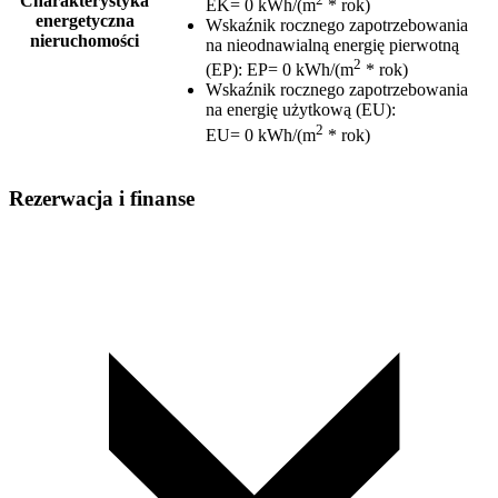
Charakterystyka
EK= 0 kWh/(m
* rok)
energetyczna
Wskaźnik rocznego zapotrzebowania
nieruchomości
na nieodnawialną energię pierwotną
2
(EP)
:
EP= 0 kWh/(m
* rok)
Wskaźnik rocznego zapotrzebowania
na energię użytkową (EU)
:
2
EU= 0 kWh/(m
* rok)
Rezerwacja i finanse