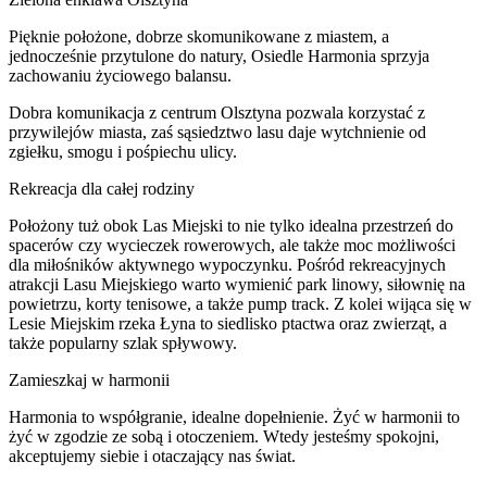
Pięknie położone, dobrze skomunikowane z miastem, a
jednocześnie przytulone do natury, Osiedle Harmonia sprzyja
zachowaniu życiowego balansu.
Dobra komunikacja z centrum Olsztyna pozwala korzystać z
przywilejów miasta, zaś sąsiedztwo lasu daje wytchnienie od
zgiełku, smogu i pośpiechu ulicy.
Rekreacja dla całej rodziny
Położony tuż obok Las Miejski to nie tylko idealna przestrzeń do
spacerów czy wycieczek rowerowych, ale także moc możliwości
dla miłośników aktywnego wypoczynku. Pośród rekreacyjnych
atrakcji Lasu Miejskiego warto wymienić park linowy, siłownię na
powietrzu, korty tenisowe, a także pump track. Z kolei wijąca się w
Lesie Miejskim rzeka Łyna to siedlisko ptactwa oraz zwierząt, a
także popularny szlak spływowy.
Zamieszkaj w harmonii
Harmonia to współgranie, idealne dopełnienie. Żyć w harmonii to
żyć w zgodzie ze sobą i otoczeniem. Wtedy jesteśmy spokojni,
akceptujemy siebie i otaczający nas świat.