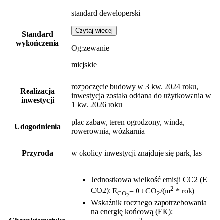
standard deweloperski
Czytaj więcej
Standard
wykończenia
Ogrzewanie
miejskie
rozpoczęcie budowy w 3 kw. 2024 roku,
Realizacja
inwestycja została oddana do użytkowania w
inwestycji
1 kw. 2026 roku
plac zabaw, teren ogrodzony, winda,
Udogodnienia
rowerownia, wózkarnia
Przyroda
w okolicy inwestycji znajduje się park, las
Jednostkowa wielkość emisji CO2 (E
2
CO2)
:
E
= 0 t CO
/(m
* rok)
CO
2
2
Wskaźnik rocznego zapotrzebowania
na energię końcową (EK)
:
2