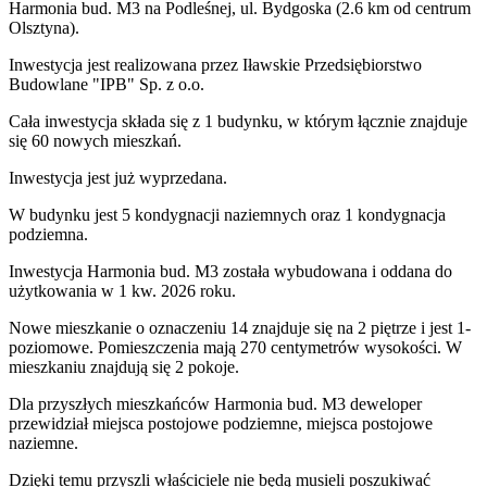
Harmonia bud. M3
na Podleśnej
,
ul. Bydgoska
(2.6 km od centrum
Olsztyna).
Inwestycja
jest realizowana
przez
Iławskie Przedsiębiorstwo
Budowlane "IPB" Sp. z o.o.
Cała inwestycja składa się z
1
budynku
,
w którym
łącznie znajduje
się 60 nowych mieszkań.
Inwestycja jest już wyprzedana.
W budynku jest 5 kondygnacji naziemnych
oraz 1 kondygnacja
podziemna.
Inwestycja Harmonia bud. M3 została wybudowana i oddana do
użytkowania w 1 kw. 2026 roku
.
Nowe mieszkanie
o oznaczeniu
14
znajduje się na 2 piętrze
i jest
1
-
poziomow
e
. Pomieszczenia mają
270
centymetrów wysokości. W
mieszkaniu
znajdują
się
2
pokoje
.
Dla przyszłych mieszkańców
Harmonia bud. M3
deweloper
przewidział
miejsca postojowe podziemne, miejsca postojowe
naziemne
.
Dzięki temu przyszli właściciele nie będą musieli poszukiwać