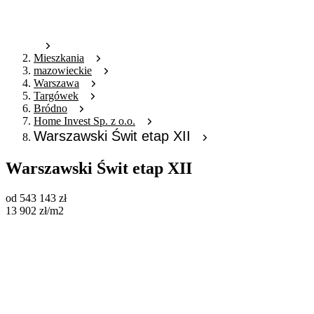
Mieszkania
mazowieckie
Warszawa
Targówek
Bródno
Home Invest Sp. z o.o.
Warszawski Świt etap XII
Warszawski Świt etap XII
od
543 143
zł
13 902
zł
/m2