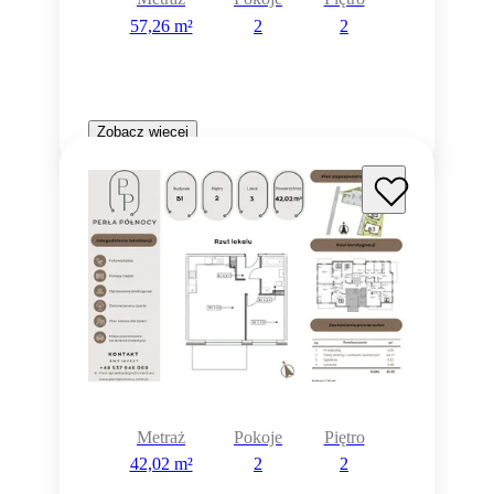
57,26 m²
2
2
Zobacz więcej
Metraż
Pokoje
Piętro
42,02 m²
2
2