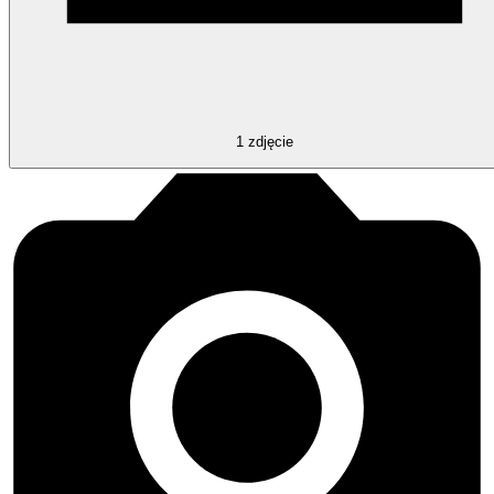
1
zdjęcie