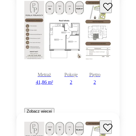
Metraż
Pokoje
Piętro
41,86 m²
2
2
Zobacz więcej