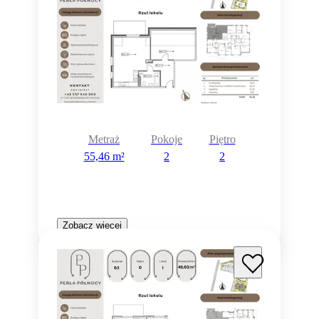
Metraż
Pokoje
Piętro
55,46 m²
2
2
Zobacz więcej