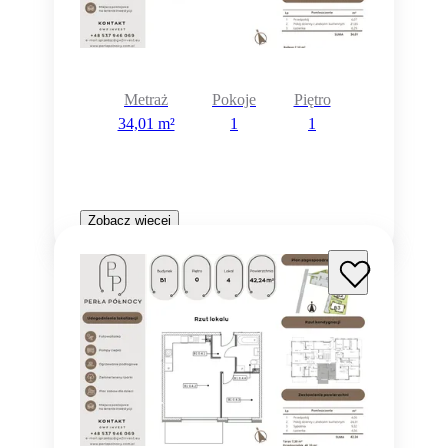
Metraż
Pokoje
Piętro
34,01 m²
1
1
Zobacz więcej