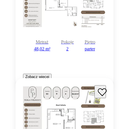
Metraż
Pokoje
Piętro
48,02 m²
2
parter
Zobacz więcej