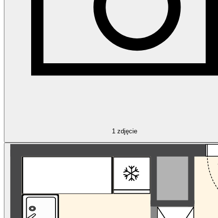
1
zdjęcie