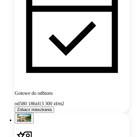
Gotowe do odbioru
od
580 186
zł
13 300
zł/m2
Zobacz mieszkania