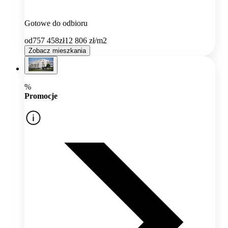
Gotowe do odbioru
od
757 458
zł
12 806
zł/m2
Zobacz mieszkania
%
Promocje