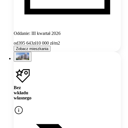
Oddanie: III kwartał 2026
od
395 643
zł
10 000
zł/m2
Zobacz mieszkania
Bez
wkładu
własnego