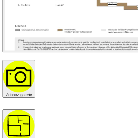
Zobacz galerię