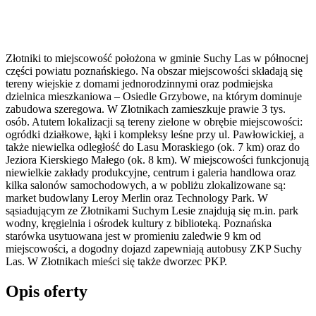
Złotniki to miejscowość położona w gminie Suchy Las w północnej
części powiatu poznańskiego. Na obszar miejscowości składają się
tereny wiejskie z domami jednorodzinnymi oraz podmiejska
dzielnica mieszkaniowa – Osiedle Grzybowe, na którym dominuje
zabudowa szeregowa. W Złotnikach zamieszkuje prawie 3 tys.
osób. Atutem lokalizacji są tereny zielone w obrębie miejscowości:
ogródki działkowe, łąki i kompleksy leśne przy ul. Pawłowickiej, a
także niewielka odległość do Lasu Moraskiego (ok. 7 km) oraz do
Jeziora Kierskiego Małego (ok. 8 km). W miejscowości funkcjonują
niewielkie zakłady produkcyjne, centrum i galeria handlowa oraz
kilka salonów samochodowych, a w pobliżu zlokalizowane są:
market budowlany Leroy Merlin oraz Technology Park. W
sąsiadującym ze Złotnikami Suchym Lesie znajdują się m.in. park
wodny, kręgielnia i ośrodek kultury z biblioteką. Poznańska
starówka usytuowana jest w promieniu zaledwie 9 km od
miejscowości, a dogodny dojazd zapewniają autobusy ZKP Suchy
Las. W Złotnikach mieści się także dworzec PKP.
Opis oferty