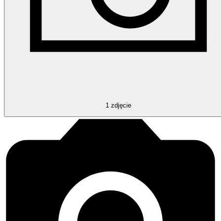
1
zdjęcie