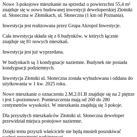
Nowe 3-pokojowe mieszkanie na sprzedaż o powierzchni 55,4 m²
znajduje się w nowo
budowanej
inwestycji deweloperskiej
Złotniki
ul. Słoneczna
w Złotnikach
,
ul. Słoneczna
(1 km od Poznania).
Inwestycja
jest realizowana
przez
Grupa Akropol Inwestycje.
Cała inwestycja składa się z
6
budynków
,
w których
łącznie
znajduje się 81 nowych mieszkań.
Inwestycja jest już wyprzedana.
W budynkach są 3 kondygnacje naziemne
. Budynek nie posiada
kondygnacji podziemnych.
Inwestycja Złotniki ul. Słoneczna została wybudowana i oddana do
użytkowania w 1 kw. 2025 roku
.
Nowe mieszkanie
o oznaczeniu
2.M.2.01.B
znajduje się na 2 piętrze
i jest
1
-poziomow
e
. Pomieszczenia mają
od 260 do 280
centymetrów wysokości. W
mieszkaniu
znajdują
się
3
pokoje
.
Dla przyszłych mieszkańców
Złotniki ul. Słoneczna
deweloper
przewidział
miejsca postojowe naziemne
.
Dzięki temu przyszli właściciele nie będą musieli poszukiwać
wolnej przestrzeni parkingowej.