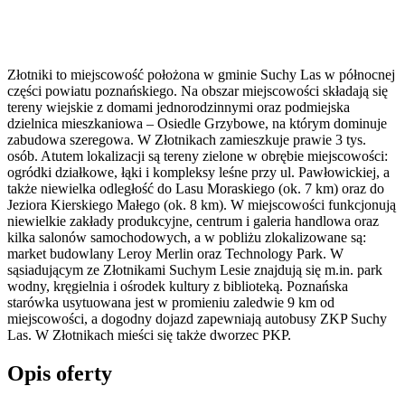
Złotniki to miejscowość położona w gminie Suchy Las w północnej
części powiatu poznańskiego. Na obszar miejscowości składają się
tereny wiejskie z domami jednorodzinnymi oraz podmiejska
dzielnica mieszkaniowa – Osiedle Grzybowe, na którym dominuje
zabudowa szeregowa. W Złotnikach zamieszkuje prawie 3 tys.
osób. Atutem lokalizacji są tereny zielone w obrębie miejscowości:
ogródki działkowe, łąki i kompleksy leśne przy ul. Pawłowickiej, a
także niewielka odległość do Lasu Moraskiego (ok. 7 km) oraz do
Jeziora Kierskiego Małego (ok. 8 km). W miejscowości funkcjonują
niewielkie zakłady produkcyjne, centrum i galeria handlowa oraz
kilka salonów samochodowych, a w pobliżu zlokalizowane są:
market budowlany Leroy Merlin oraz Technology Park. W
sąsiadującym ze Złotnikami Suchym Lesie znajdują się m.in. park
wodny, kręgielnia i ośrodek kultury z biblioteką. Poznańska
starówka usytuowana jest w promieniu zaledwie 9 km od
miejscowości, a dogodny dojazd zapewniają autobusy ZKP Suchy
Las. W Złotnikach mieści się także dworzec PKP.
Opis oferty