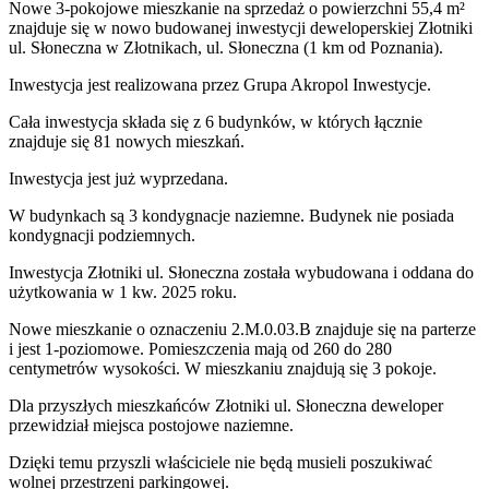
Nowe 3-pokojowe mieszkanie na sprzedaż o powierzchni 55,4 m²
znajduje się w nowo
budowanej
inwestycji deweloperskiej
Złotniki
ul. Słoneczna
w Złotnikach
,
ul. Słoneczna
(1 km od Poznania).
Inwestycja
jest realizowana
przez
Grupa Akropol Inwestycje.
Cała inwestycja składa się z
6
budynków
,
w których
łącznie
znajduje się 81 nowych mieszkań.
Inwestycja jest już wyprzedana.
W budynkach są 3 kondygnacje naziemne
. Budynek nie posiada
kondygnacji podziemnych.
Inwestycja Złotniki ul. Słoneczna została wybudowana i oddana do
użytkowania w 1 kw. 2025 roku
.
Nowe mieszkanie
o oznaczeniu
2.M.0.03.B
znajduje się na parterze
i jest
1
-poziomow
e
. Pomieszczenia mają
od 260 do 280
centymetrów wysokości. W
mieszkaniu
znajdują
się
3
pokoje
.
Dla przyszłych mieszkańców
Złotniki ul. Słoneczna
deweloper
przewidział
miejsca postojowe naziemne
.
Dzięki temu przyszli właściciele nie będą musieli poszukiwać
wolnej przestrzeni parkingowej.