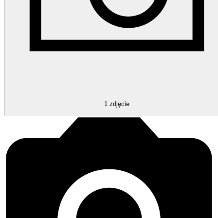
1
zdjęcie