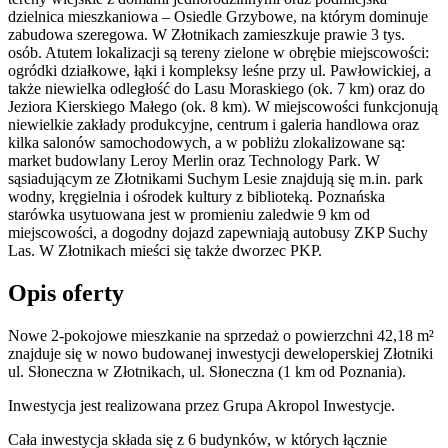
dzielnica mieszkaniowa – Osiedle Grzybowe, na którym dominuje
zabudowa szeregowa. W Złotnikach zamieszkuje prawie 3 tys.
osób. Atutem lokalizacji są tereny zielone w obrębie miejscowości:
ogródki działkowe, łąki i kompleksy leśne przy ul. Pawłowickiej, a
także niewielka odległość do Lasu Moraskiego (ok. 7 km) oraz do
Jeziora Kierskiego Małego (ok. 8 km). W miejscowości funkcjonują
niewielkie zakłady produkcyjne, centrum i galeria handlowa oraz
kilka salonów samochodowych, a w pobliżu zlokalizowane są:
market budowlany Leroy Merlin oraz Technology Park. W
sąsiadującym ze Złotnikami Suchym Lesie znajdują się m.in. park
wodny, kręgielnia i ośrodek kultury z biblioteką. Poznańska
starówka usytuowana jest w promieniu zaledwie 9 km od
miejscowości, a dogodny dojazd zapewniają autobusy ZKP Suchy
Las. W Złotnikach mieści się także dworzec PKP.
Opis oferty
Nowe 2-pokojowe mieszkanie na sprzedaż o powierzchni 42,18 m²
znajduje się w nowo
budowanej
inwestycji deweloperskiej
Złotniki
ul. Słoneczna
w Złotnikach
,
ul. Słoneczna
(1 km od Poznania).
Inwestycja
jest realizowana
przez
Grupa Akropol Inwestycje.
Cała inwestycja składa się z
6
budynków
,
w których
łącznie