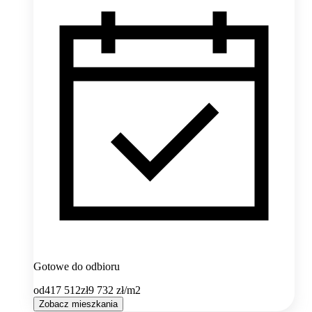
Gotowe do odbioru
od
417 512
zł
9 732
zł/m2
Zobacz mieszkania