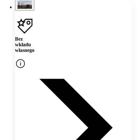
Bez
wkładu
własnego