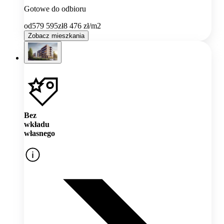
Gotowe do odbioru
od
579 595
zł
8 476
zł/m2
Zobacz mieszkania
Bez
wkładu
własnego