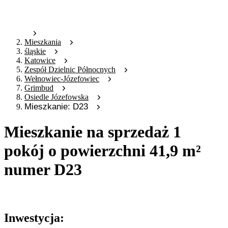
Mieszkania
śląskie
Katowice
Zespół Dzielnic Północnych
Wełnowiec-Józefowiec
Grimbud
Osiedle Józefowska
Mieszkanie: D23
Mieszkanie na sprzedaż 1
pokój o powierzchni 41,9 m²
numer D23
Oferta nieaktywna
Inwestycja: