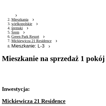
Mieszkania
wielkopolskie
śremski
Śrem
Green Park Resort
Mickiewicza 21 Residence
Mieszkanie: L-3
Mieszkanie na sprzedaż 1 pokój
Oferta archiwalna
Oferta nieaktywna
Inwestycja:
Mickiewicza 21 Residence