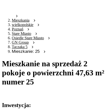
Mieszkania
wielkopolskie
Poznań
Stare Miasto
Osiedle Stare Miasto
GN Group
Taczaka 5
Mieszkanie: 25
Mieszkanie na sprzedaż 2
pokoje o powierzchni 47,63 m²
numer 25
Oferta nieaktywna
Inwestycja: