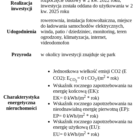
rozpoczęcie budowy w 2 kw. 2022 roku,
Realizacja
inwestycja została oddana do użytkowania w 2
inwestycji
kw. 2025 roku
rowerownia, instalacja fotowoltaiczna, miejsce
do ładowania samochodów elektrycznych,
Udogodnienia
winda, patio / dziedziniec, monitoring, teren
ogrodzony, klimatyzacja, internet,
videodomofon
Przyroda
w okolicy inwestycji znajduje się park
Jednostkowa wielkość emisji CO2 (E
2
CO2)
:
E
= 0 t CO
/(m
* rok)
CO
2
2
Wskaźnik rocznego zapotrzebowania na
energię końcową (EK)
:
2
Charakterystyka
EK= 0 kWh/(m
* rok)
energetyczna
Wskaźnik rocznego zapotrzebowania na
nieruchomości
nieodnawialną energię pierwotną (EP)
:
2
EP= 0 kWh/(m
* rok)
Wskaźnik rocznego zapotrzebowania na
energię użytkową (EU)
:
2
EU= 0 kWh/(m
* rok)