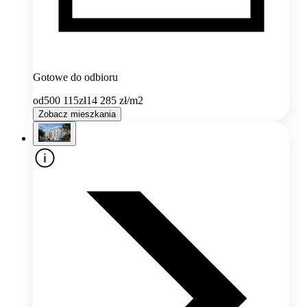
Gotowe do odbioru
od
500 115
zł
14 285
zł/m2
Zobacz mieszkania