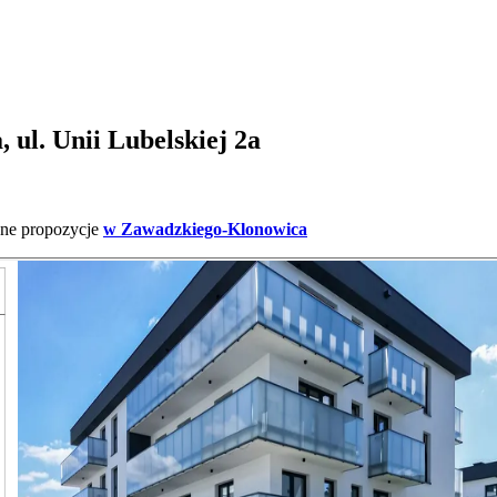
ul. Unii Lubelskiej 2a
nne propozycje
w Zawadzkiego-Klonowica