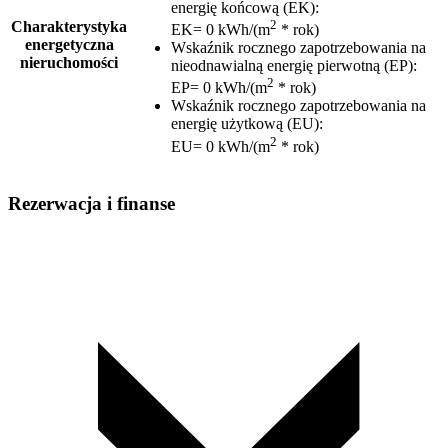
energię końcową (EK)
:
2
Charakterystyka
EK= 0 kWh/(m
* rok)
energetyczna
Wskaźnik rocznego zapotrzebowania na
nieruchomości
nieodnawialną energię pierwotną (EP)
:
2
EP= 0 kWh/(m
* rok)
Wskaźnik rocznego zapotrzebowania na
energię użytkową (EU)
:
2
EU= 0 kWh/(m
* rok)
Rezerwacja i finanse