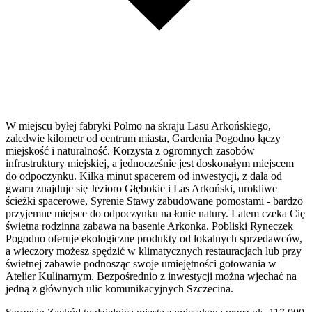
W miejscu byłej fabryki Polmo na skraju Lasu Arkońskiego,
zaledwie kilometr od centrum miasta, Gardenia Pogodno łączy
miejskość i naturalność. Korzysta z ogromnych zasobów
infrastruktury miejskiej, a jednocześnie jest doskonałym miejscem
do odpoczynku. Kilka minut spacerem od inwestycji, z dala od
gwaru znajduje się Jezioro Głębokie i Las Arkoński, urokliwe
ścieżki spacerowe, Syrenie Stawy zabudowane pomostami - bardzo
przyjemne miejsce do odpoczynku na łonie natury. Latem czeka Cię
świetna rodzinna zabawa na basenie Arkonka. Pobliski Ryneczek
Pogodno oferuje ekologiczne produkty od lokalnych sprzedawców,
a wieczory możesz spędzić w klimatycznych restauracjach lub przy
świetnej zabawie podnosząc swoje umiejętności gotowania w
Atelier Kulinarnym. Bezpośrednio z inwestycji można wjechać na
jedną z głównych ulic komunikacyjnych Szczecina.