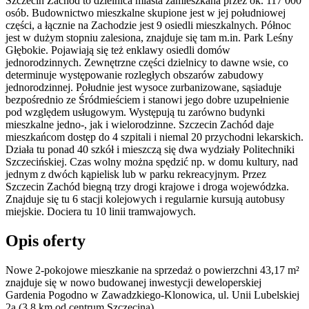
Szczecin Zachód to dzielnica miasta zamieszkana przez ok. 117 000
osób. Budownictwo mieszkalne skupione jest w jej południowej
części, a łącznie na Zachodzie jest 9 osiedli mieszkalnych. Północ
jest w dużym stopniu zalesiona, znajduje się tam m.in. Park Leśny
Głębokie. Pojawiają się też enklawy osiedli domów
jednorodzinnych. Zewnętrzne części dzielnicy to dawne wsie, co
determinuje występowanie rozległych obszarów zabudowy
jednorodzinnej. Południe jest wysoce zurbanizowane, sąsiaduje
bezpośrednio ze Śródmieściem i stanowi jego dobre uzupełnienie
pod względem usługowym. Występują tu zarówno budynki
mieszkalne jedno-, jak i wielorodzinne. Szczecin Zachód daje
mieszkańcom dostęp do 4 szpitali i niemal 20 przychodni lekarskich.
Działa tu ponad 40 szkół i mieszczą się dwa wydziały Politechniki
Szczecińskiej. Czas wolny można spędzić np. w domu kultury, nad
jednym z dwóch kąpielisk lub w parku rekreacyjnym. Przez
Szczecin Zachód biegną trzy drogi krajowe i droga wojewódzka.
Znajduje się tu 6 stacji kolejowych i regularnie kursują autobusy
miejskie. Dociera tu 10 linii tramwajowych.
Opis oferty
Nowe 2-pokojowe mieszkanie na sprzedaż o powierzchni 43,17 m²
znajduje się w nowo
budowanej
inwestycji deweloperskiej
Gardenia Pogodno
w Zawadzkiego-Klonowica
,
ul. Unii Lubelskiej
2a
(3.8 km od centrum Szczecina).