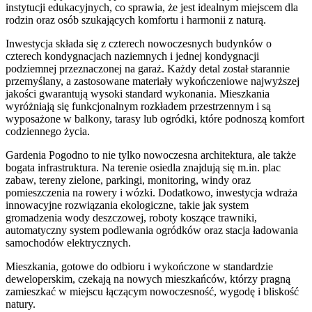
instytucji edukacyjnych, co sprawia, że jest idealnym miejscem dla
rodzin oraz osób szukających komfortu i harmonii z naturą.
Inwestycja składa się z czterech nowoczesnych budynków o
czterech kondygnacjach naziemnych i jednej kondygnacji
podziemnej przeznaczonej na garaż. Każdy detal został starannie
przemyślany, a zastosowane materiały wykończeniowe najwyższej
jakości gwarantują wysoki standard wykonania. Mieszkania
wyróżniają się funkcjonalnym rozkładem przestrzennym i są
wyposażone w balkony, tarasy lub ogródki, które podnoszą komfort
codziennego życia.
Gardenia Pogodno to nie tylko nowoczesna architektura, ale także
bogata infrastruktura. Na terenie osiedla znajdują się m.in. plac
zabaw, tereny zielone, parkingi, monitoring, windy oraz
pomieszczenia na rowery i wózki. Dodatkowo, inwestycja wdraża
innowacyjne rozwiązania ekologiczne, takie jak system
gromadzenia wody deszczowej, roboty koszące trawniki,
automatyczny system podlewania ogródków oraz stacja ładowania
samochodów elektrycznych.
Mieszkania, gotowe do odbioru i wykończone w standardzie
deweloperskim, czekają na nowych mieszkańców, którzy pragną
zamieszkać w miejscu łączącym nowoczesność, wygodę i bliskość
natury.