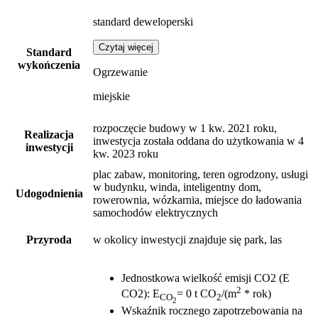
standard deweloperski
Czytaj więcej
Standard
wykończenia
Ogrzewanie
miejskie
rozpoczęcie budowy w 1 kw. 2021 roku,
Realizacja
inwestycja została oddana do użytkowania w 4
inwestycji
kw. 2023 roku
plac zabaw, monitoring, teren ogrodzony, usługi
w budynku, winda, inteligentny dom,
Udogodnienia
rowerownia, wózkarnia, miejsce do ładowania
samochodów elektrycznych
Przyroda
w okolicy inwestycji znajduje się park, las
Jednostkowa wielkość emisji CO2 (E
2
CO2)
:
E
= 0 t CO
/(m
* rok)
CO
2
2
Wskaźnik rocznego zapotrzebowania na