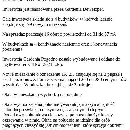
Inwestycja
jest realizowana
przez
Gardenia Deweloper.
Cała inwestycja składa się z
4
budynków
,
w których
łącznie
znajduje się 199 nowych mieszkań.
Na sprzedaż pozostaje 16 ofert o powierzchni od 31 do 57 m².
W budynkach są 4 kondygnacje naziemne
oraz 1 kondygnacja
podziemna.
Inwestycja Gardenia Pogodno została wybudowana i oddana do
użytkowania w 4 kw. 2023 roku
.
Nowe mieszkanie
o oznaczeniu
1A-2.3
znajduje się na 2 piętrze
i
jest
1
-poziomow
e
. Pomieszczenia mają
od 260 do 280
centymetrów
wysokości. W
mieszkaniu
znajdują
się
2
pokoje
.
Okna w mieszkaniu wychodzą na południe.
Okna wychodzące na południe gwarantują maksymalną ilość
naturalnego światła, co czyni wnętrza jasnymi i ciepłymi.
Dodatkowo południowa ekspozycja pomaga obniżyć koszty
ogrzewania w zimie. Okna na południe są idealne dla osób
pragnących cieszyć się jasnym otoczeniem, które sprzyja dobremu