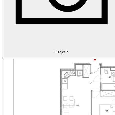
1
zdjęcie