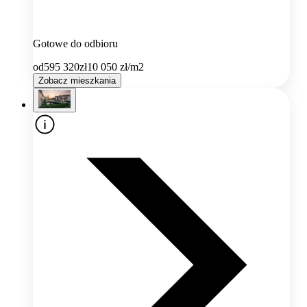
Gotowe do odbioru
od
595 320
zł
10 050
zł/m2
Zobacz mieszkania