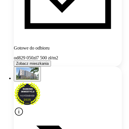
Gotowe do odbioru
od
829 050
zł
7 500
zł/m2
Zobacz mieszkania