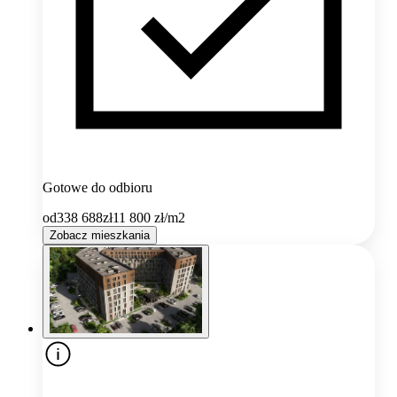
Gotowe do odbioru
od
338 688
zł
11 800
zł/m2
Zobacz mieszkania