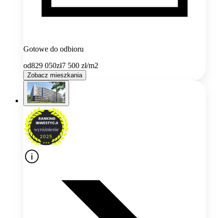
Gotowe do odbioru
od
829 050
zł
7 500
zł/m2
Zobacz mieszkania