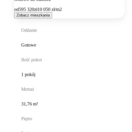
od
595 320
zł
10 050
zł/m2
Zobacz mieszkania
Oddanie
Gotowe
Ilość pokoi
1 pokój
Metraż
31,76 m²
Piętro