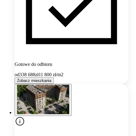
Gotowe do odbioru
od
338 688
zł
11 800
zł/m2
Zobacz mieszkania