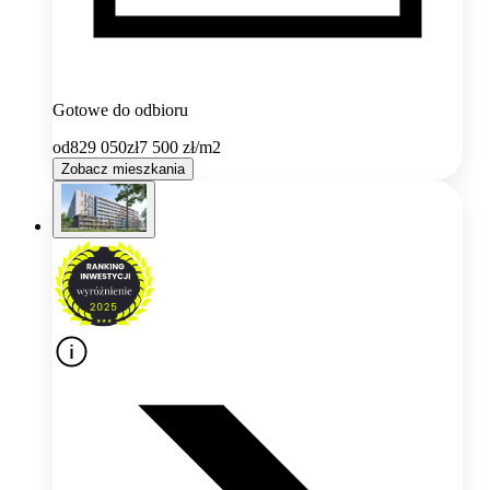
Gotowe do odbioru
od
829 050
zł
7 500
zł/m2
Zobacz mieszkania