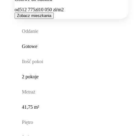
od
512 775
zł
10 050
zł/m2
Zobacz mieszkania
Oddanie
Gotowe
Ilość pokoi
2 pokoje
Metraż
41,75 m²
Piętro