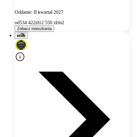
Oddanie: II kwartał 2027
od
534 422
zł
12 550
zł/m2
Zobacz mieszkania