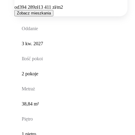
od
394 289
zł
13 411
zł/m2
Zobacz mieszkania
Oddanie
3 kw. 2027
Ilość pokoi
2 pokoje
Metraż
38,84 m²
Piętro
1 piętro