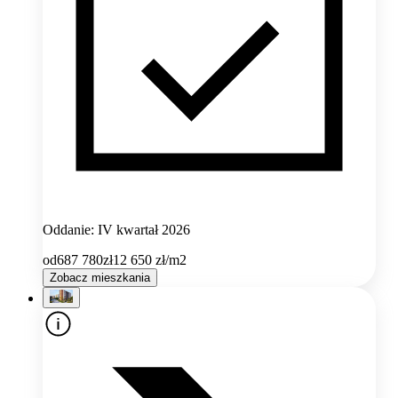
Oddanie: IV kwartał 2026
od
687 780
zł
12 650
zł/m2
Zobacz mieszkania