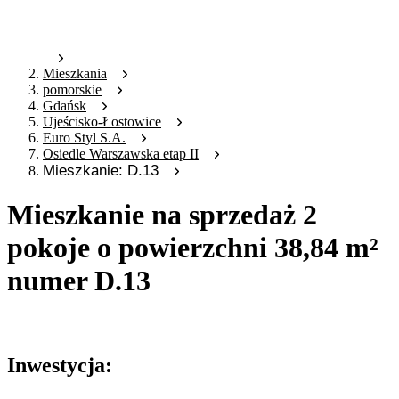
Mieszkania
pomorskie
Gdańsk
Ujeścisko-Łostowice
Euro Styl S.A.
Osiedle Warszawska etap II
Mieszkanie: D.13
Mieszkanie na sprzedaż 2
pokoje o powierzchni 38,84 m²
numer D.13
Oferta archiwalna
Inwestycja: