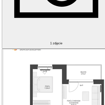
1
zdjęcie