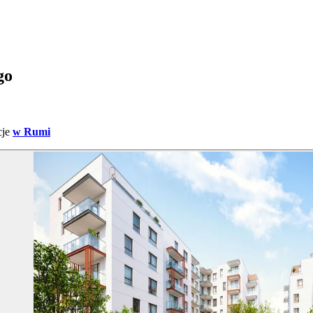
go
cje
w Rumi