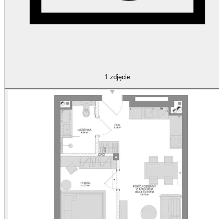
1
zdjęcie