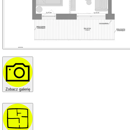
Zobacz galerię