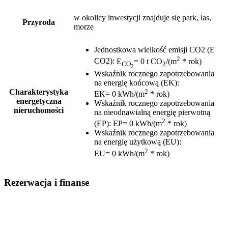
w okolicy inwestycji znajduje się park, las,
Przyroda
morze
Jednostkowa wielkość emisji CO2 (E
2
CO2)
:
E
= 0 t CO
/(m
* rok)
CO
2
2
Wskaźnik rocznego zapotrzebowania
na energię końcową (EK)
:
2
Charakterystyka
EK= 0 kWh/(m
* rok)
energetyczna
Wskaźnik rocznego zapotrzebowania
nieruchomości
na nieodnawialną energię pierwotną
2
(EP)
:
EP= 0 kWh/(m
* rok)
Wskaźnik rocznego zapotrzebowania
na energię użytkową (EU)
:
2
EU= 0 kWh/(m
* rok)
Rezerwacja i finanse