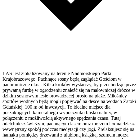
LAS jest zlokalizowany na terenie Nadmorskiego Parku
Krajobrazowego. Pachnące sosny będą zaglądać Gościom w
panoramiczne okna. Kilka kroków wystarczy, by przechodząc przez
prywatną furtkę w ogrodzeniu znaleźć się na malowniczej dróżce w
dzikim sosnowym lesie prowadzącej prosto na plażę. Miłośnicy
sportów wodnych będą mogli popływać na desce na wodach Zatoki
Gdańskiej, 100 m od inwestycji. To idealne miejsce dla
poszukujących kameralnego wypoczynku blisko natury, w
połączeniu z możliwością aktywnego spędzania czasu. Tutaj
odetchniesz świeżym, pachnącym lasem oraz morzem i odnajdziesz
wewnętrzny spokój podczas medytacji czy jogi. Zrelaksujesz się na
hamaku pomiędzy drzewami z ulubioną książką, szumem morza