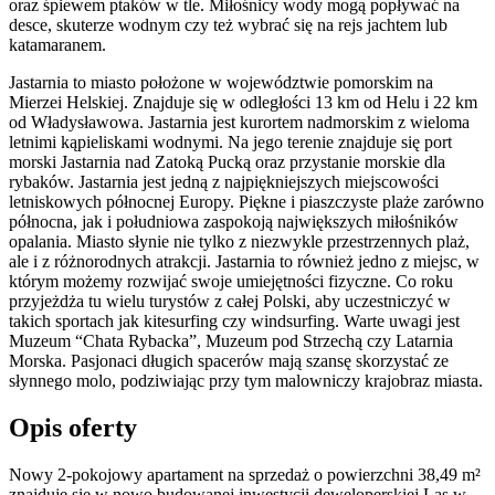
oraz śpiewem ptaków w tle. Miłośnicy wody mogą popływać na
desce, skuterze wodnym czy też wybrać się na rejs jachtem lub
katamaranem.
Jastarnia to miasto położone w województwie pomorskim na
Mierzei Helskiej. Znajduje się w odległości 13 km od Helu i 22 km
od Władysławowa. Jastarnia jest kurortem nadmorskim z wieloma
letnimi kąpieliskami wodnymi. Na jego terenie znajduje się port
morski Jastarnia nad Zatoką Pucką oraz przystanie morskie dla
rybaków. Jastarnia jest jedną z najpiękniejszych miejscowości
letniskowych północnej Europy. Piękne i piaszczyste plaże zarówno
północna, jak i południowa zaspokoją największych miłośników
opalania. Miasto słynie nie tylko z niezwykle przestrzennych plaż,
ale i z różnorodnych atrakcji. Jastarnia to również jedno z miejsc, w
którym możemy rozwijać swoje umiejętności fizyczne. Co roku
przyjeżdża tu wielu turystów z całej Polski, aby uczestniczyć w
takich sportach jak kitesurfing czy windsurfing. Warte uwagi jest
Muzeum “Chata Rybacka”, Muzeum pod Strzechą czy Latarnia
Morska. Pasjonaci długich spacerów mają szansę skorzystać ze
słynnego molo, podziwiając przy tym malowniczy krajobraz miasta.
Opis oferty
Nowy 2-pokojowy apartament na sprzedaż o powierzchni 38,49 m²
znajduje się w nowo
budowanej
inwestycji deweloperskiej
Las
w