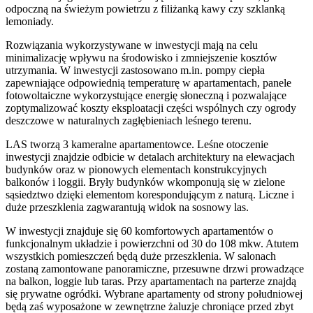
odpoczną na świeżym powietrzu z filiżanką kawy czy szklanką
lemoniady.
Rozwiązania wykorzystywane w inwestycji mają na celu
minimalizację wpływu na środowisko i zmniejszenie kosztów
utrzymania. W inwestycji zastosowano m.in. pompy ciepła
zapewniające odpowiednią temperaturę w apartamentach, panele
fotowoltaiczne wykorzystujące energię słoneczną i pozwalające
zoptymalizować koszty eksploatacji części wspólnych czy ogrody
deszczowe w naturalnych zagłębieniach leśnego terenu.
LAS tworzą 3 kameralne apartamentowce. Leśne otoczenie
inwestycji znajdzie odbicie w detalach architektury na elewacjach
budynków oraz w pionowych elementach konstrukcyjnych
balkonów i loggii. Bryły budynków wkomponują się w zielone
sąsiedztwo dzięki elementom korespondującym z naturą. Liczne i
duże przeszklenia zagwarantują widok na sosnowy las.
W inwestycji znajduje się 60 komfortowych apartamentów o
funkcjonalnym układzie i powierzchni od 30 do 108 mkw. Atutem
wszystkich pomieszczeń będą duże przeszklenia. W salonach
zostaną zamontowane panoramiczne, przesuwne drzwi prowadzące
na balkon, loggie lub taras. Przy apartamentach na parterze znajdą
się prywatne ogródki. Wybrane apartamenty od strony południowej
będą zaś wyposażone w zewnętrzne żaluzje chroniące przed zbyt