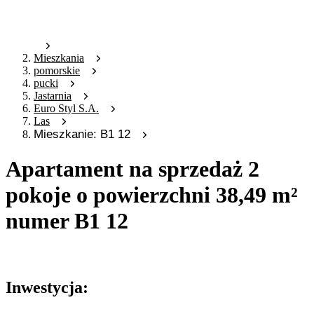
Mieszkania
pomorskie
pucki
Jastarnia
Euro Styl S.A.
Las
Mieszkanie: B1 12
Apartament na sprzedaż 2
pokoje o powierzchni 38,49 m²
numer B1 12
Oferta archiwalna
Inwestycja: