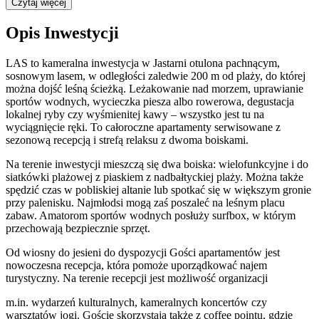
Czytaj więcej
Opis Inwestycji
LAS to kameralna inwestycja w Jastarni otulona pachnącym,
sosnowym lasem, w odległości zaledwie 200 m od plaży, do której
można dojść leśną ścieżką. Leżakowanie nad morzem, uprawianie
sportów wodnych, wycieczka piesza albo rowerowa, degustacja
lokalnej ryby czy wyśmienitej kawy – wszystko jest tu na
wyciągnięcie ręki. To całoroczne apartamenty serwisowane z
sezonową recepcją i strefą relaksu z dwoma boiskami.
Na terenie inwestycji mieszczą się dwa boiska: wielofunkcyjne i do
siatkówki plażowej z piaskiem z nadbałtyckiej plaży. Można także
spędzić czas w pobliskiej altanie lub spotkać się w większym gronie
przy palenisku. Najmłodsi mogą zaś poszaleć na leśnym placu
zabaw. Amatorom sportów wodnych posłuży surfbox, w którym
przechowają bezpiecznie sprzęt.
Od wiosny do jesieni do dyspozycji Gości apartamentów jest
nowoczesna recepcja, która pomoże uporządkować najem
turystyczny. Na terenie recepcji jest możliwość organizacji
m.in. wydarzeń kulturalnych, kameralnych koncertów czy
warsztatów jogi. Goście skorzystają także z coffee pointu, gdzie