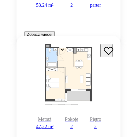
53,24 m²
2
parter
Zobacz więcej
Metraż
Pokoje
Piętro
47,22 m²
2
2