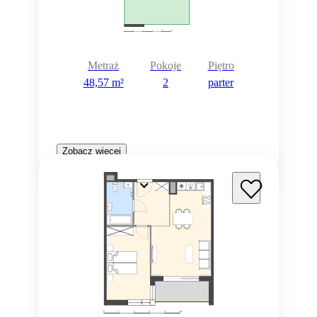
Metraż
Pokoje
Piętro
48,57 m²
2
parter
Zobacz więcej