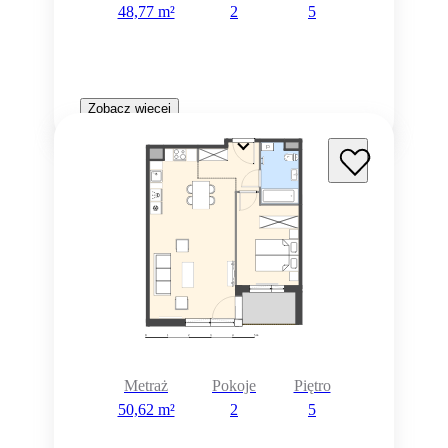
48,77 m²
2
5
Zobacz więcej
Metraż
Pokoje
Piętro
50,62 m²
2
5