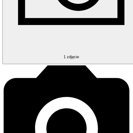
1
zdjęcie