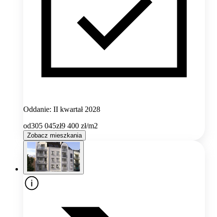
Oddanie: II kwartał 2028
od
305 045
zł
9 400
zł/m2
Zobacz mieszkania