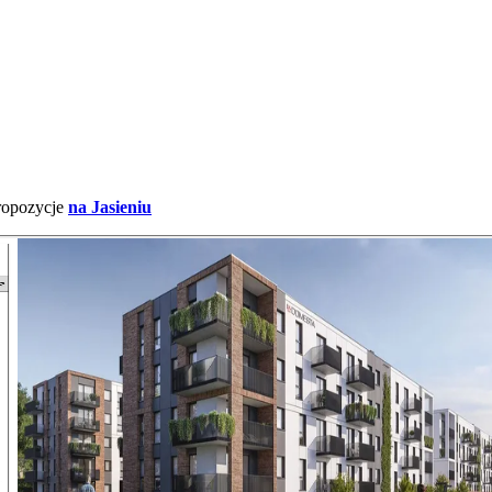
ropozycje
na Jasieniu