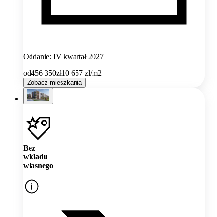
Oddanie: IV kwartał 2027
od
456 350
zł
10 657
zł/m2
Zobacz mieszkania
Bez
wkładu
własnego