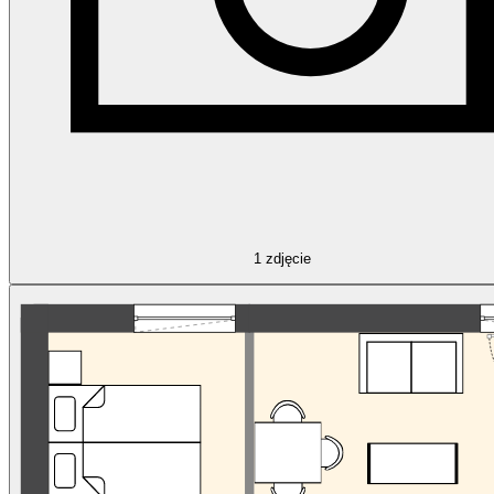
1
zdjęcie