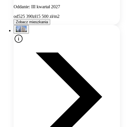
Oddanie: III kwartał 2027
od
525 390
zł
15 500
zł/m2
Zobacz mieszkania