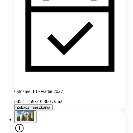
Oddanie: III kwartał 2027
od
521 559
zł
16 300
zł/m2
Zobacz mieszkania