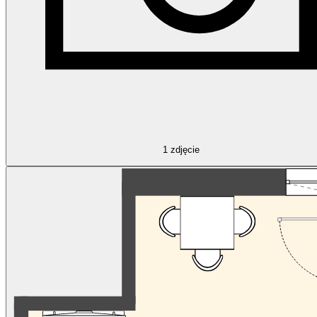
1
zdjęcie