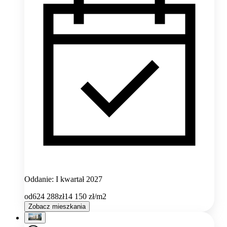
Oddanie: I kwartał 2027
od
624 288
zł
14 150
zł/m2
Zobacz mieszkania