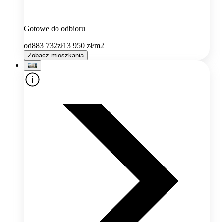
Gotowe do odbioru
od
883 732
zł
13 950
zł/m2
Zobacz mieszkania