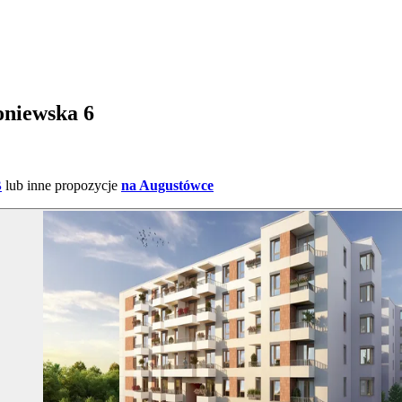
oniewska 6
B
lub inne propozycje
na Augustówce