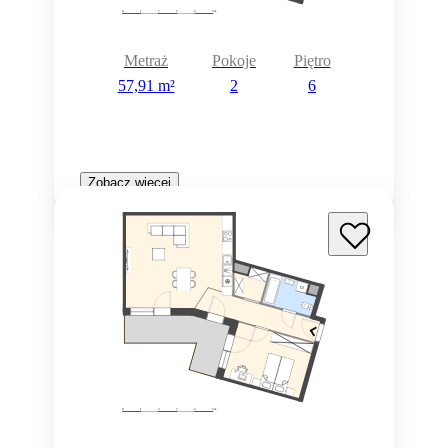
Metraż
Pokoje
Piętro
57,91 m²
2
6
Zobacz więcej