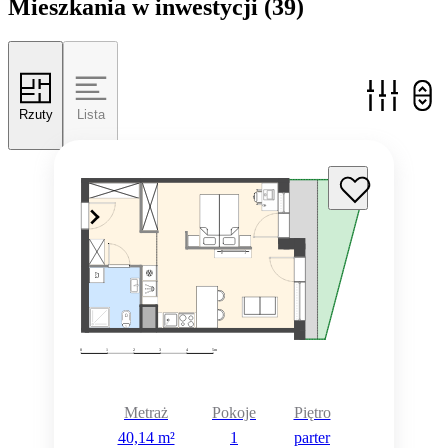
Mieszkania w inwestycji
(39)
Rzuty
Lista
Metraż
Pokoje
Piętro
40,14 m²
1
parter