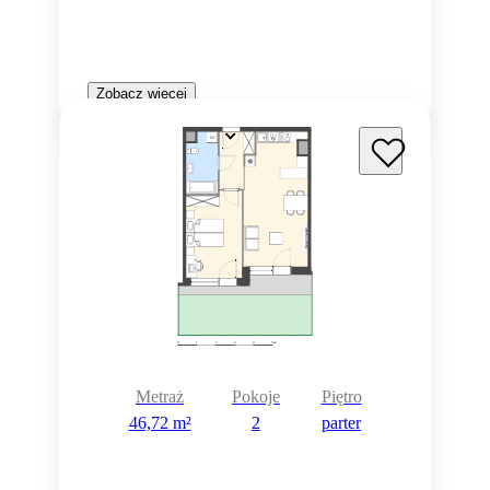
Zobacz więcej
Metraż
Pokoje
Piętro
46,72 m²
2
parter