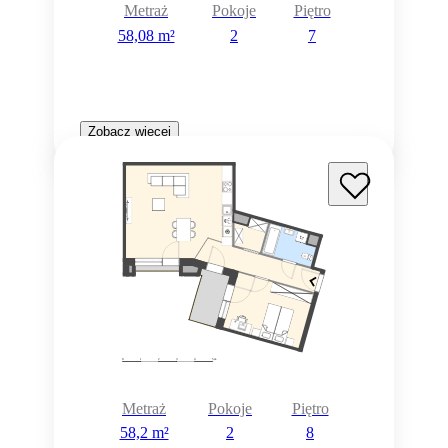
Metraż
Pokoje
Piętro
58,08 m²
2
7
Zobacz więcej
Metraż
Pokoje
Piętro
58,2 m²
2
8