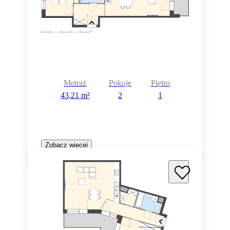
Metraż
Pokoje
Piętro
43,21 m²
2
1
Zobacz więcej