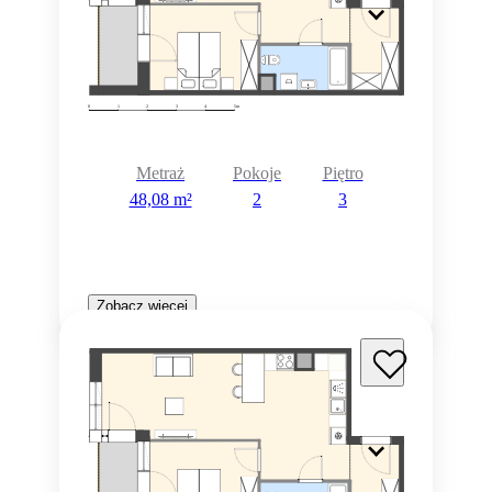
Metraż
Pokoje
Piętro
48,08 m²
2
3
Zobacz więcej