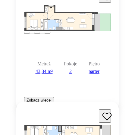
Metraż
Pokoje
Piętro
43,34 m²
2
parter
Zobacz więcej