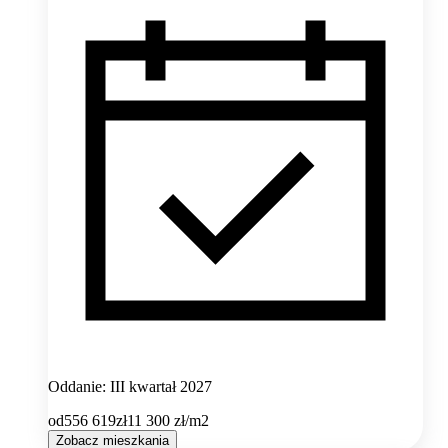
Oddanie: III kwartał 2027
od
556 619
zł
11 300
zł/m2
Zobacz mieszkania