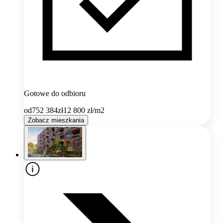
Gotowe do odbioru
od
752 384
zł
12 800
zł/m2
Zobacz mieszkania