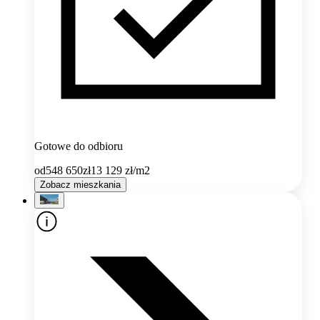
Gotowe do odbioru
od
548 650
zł
13 129
zł/m2
Zobacz mieszkania