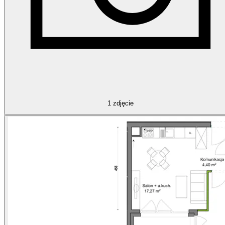
1
zdjęcie