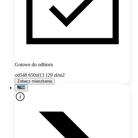
Gotowe do odbioru
od
548 650
zł
13 129
zł/m2
Zobacz mieszkania