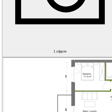
1
zdjęcie