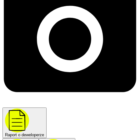
Raport o deweloperze