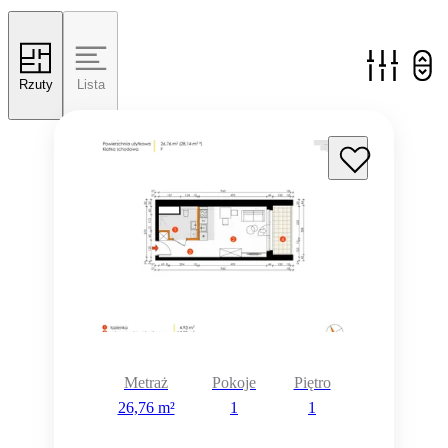
Rzuty
Lista
Metraż
Pokoje
Piętro
26,76 m²
1
1