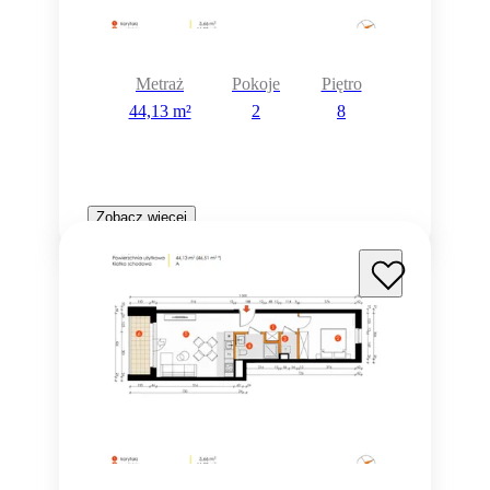
Metraż
Pokoje
Piętro
44,13 m²
2
8
Zobacz więcej