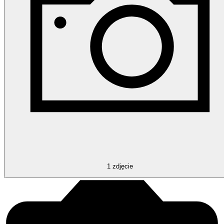
1
zdjęcie