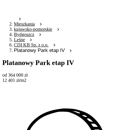
Mieszkania
kujawsko-pomorskie
Bydgoszcz
Leśne
CDI KB Sp. z o.o.
Platanowy Park etap IV
Platanowy Park etap IV
od
364 000
zł
12 401
zł
/m2