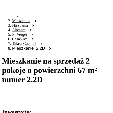
Mieszkania
Hiszpania
Alicante
El Verger
CasaViva
Talasa Caelus I
Mieszkanie: 2.2D
Mieszkanie na sprzedaż 2
pokoje o powierzchni 67 m²
numer 2.2D
Oferta archiwalna
Oferta nieaktywna
Inwestycja: