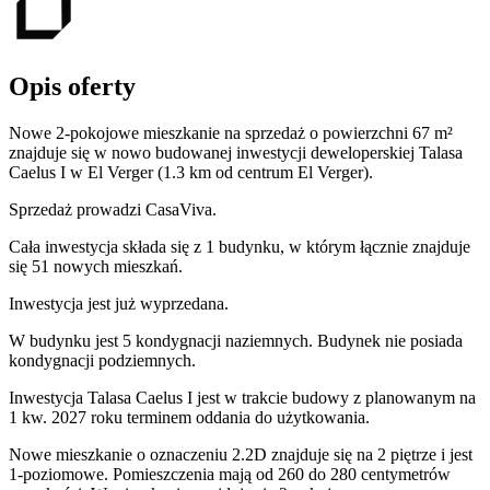
Opis oferty
Nowe 2-pokojowe mieszkanie na sprzedaż o powierzchni 67 m²
znajduje się w nowo
budowanej
inwestycji deweloperskiej
Talasa
Caelus I
w El Verger
(1.3 km od centrum El Verger).
Sprzedaż
prowadzi
CasaViva.
Cała inwestycja składa się z
1
budynku
,
w którym
łącznie znajduje
się 51 nowych mieszkań.
Inwestycja jest już wyprzedana.
W budynku jest 5 kondygnacji naziemnych
. Budynek nie posiada
kondygnacji podziemnych.
Inwestycja Talasa Caelus I jest w trakcie budowy z planowanym na
1 kw. 2027 roku terminem oddania do użytkowania
.
Nowe mieszkanie
o oznaczeniu
2.2D
znajduje się na 2 piętrze
i jest
1
-poziomow
e
. Pomieszczenia mają
od 260 do 280
centymetrów