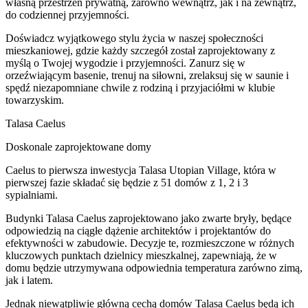
własną przestrzeń prywatną, zarówno wewnątrz, jak i na zewnątrz,
do codziennej przyjemności.
Doświadcz wyjątkowego stylu życia w naszej społeczności
mieszkaniowej, gdzie każdy szczegół został zaprojektowany z
myślą o Twojej wygodzie i przyjemności. Zanurz się w
orzeźwiającym basenie, trenuj na siłowni, zrelaksuj się w saunie i
spędź niezapomniane chwile z rodziną i przyjaciółmi w klubie
towarzyskim.
Talasa Caelus
Doskonale zaprojektowane domy
Caelus to pierwsza inwestycja Talasa Utopian Village, która w
pierwszej fazie składać się będzie z 51 domów z 1, 2 i 3
sypialniami.
Budynki Talasa Caelus zaprojektowano jako zwarte bryły, będące
odpowiedzią na ciągłe dążenie architektów i projektantów do
efektywności w zabudowie. Decyzje te, rozmieszczone w różnych
kluczowych punktach dzielnicy mieszkalnej, zapewniają, że w
domu będzie utrzymywana odpowiednia temperatura zarówno zimą,
jak i latem.
Jednak niewątpliwie główną cechą domów Talasa Caelus będą ich