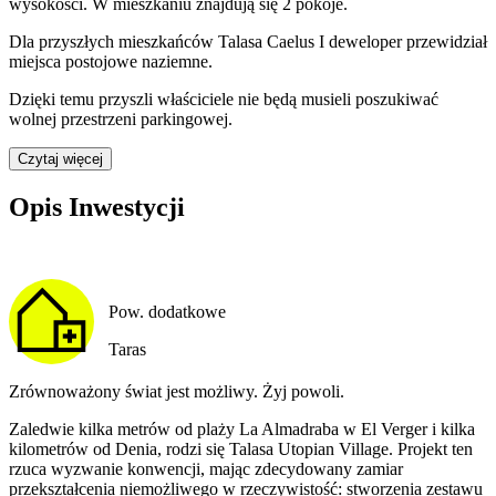
wysokości. W
mieszkaniu
znajdują
się
2
pokoje
.
Dla przyszłych mieszkańców
Talasa Caelus I
deweloper przewidział
miejsca postojowe naziemne
.
Dzięki temu przyszli właściciele nie będą musieli poszukiwać
wolnej przestrzeni parkingowej.
Czytaj więcej
Opis Inwestycji
Pow. dodatkowe
Taras
Zrównoważony świat jest możliwy. Żyj powoli.
Zaledwie kilka metrów od plaży La Almadraba w El Verger i kilka
kilometrów od Denia, rodzi się Talasa Utopian Village. Projekt ten
rzuca wyzwanie konwencji, mając zdecydowany zamiar
przekształcenia niemożliwego w rzeczywistość: stworzenia zestawu