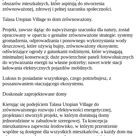
obszarów mieszkalnych, które aspirują do stworzenia
zrównoważonej, zdrowej i pełnej szacunku społeczności.
Talasa Utopian Village to dom zrównoważony.
Projekt, zawsze dążąc do najwyższego szacunku dla natury, został
opracowany w oparciu o genialne zrównoważone strategie: systemy
gromadzenia, odprowadzania i ponownego wykorzystania wody
deszczowej, które ożywią bujny, zrównoważony ekosystem;
odświeżające ogrody z gatunkami rodzimymi, które wymagają
minimalnej konserwacji; duże powierzchnie paneli fotowoltaicznych
do wytwarzania energii na własne potrzeby; nawet wiele stacji
ładowania elektrycznych pojazdów mobilnych.
Luksus to posiadanie wszystkiego, czego potrzebujesz, z
poszanowaniem otaczającego ekosystemu.
Doskonale zaprojektowane domy
Kierując się podejściem Talasa Utopian Village do
zrównoważonego rozwoju i efektywności energetycznej,
projektanci stworzyli projekt, w którym dominują domy
jednorodzinne w zabudowie szeregowej. Ta koncepcja
mieszkaniowa zapewnia środowisko, w którym przestrzenie
wspólne są dostępne dla wszystkich mieszkańców, a każdy dom ma