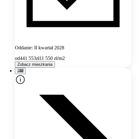
Oddanie: II kwartał 2028
od
441 553
zł
11 550
zł/m2
Zobacz mieszkania