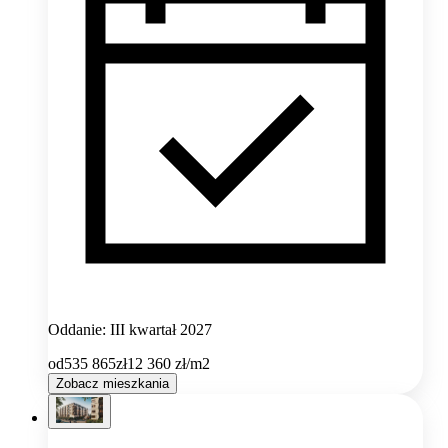
Oddanie: III kwartał 2027
od
535 865
zł
12 360
zł/m2
Zobacz mieszkania